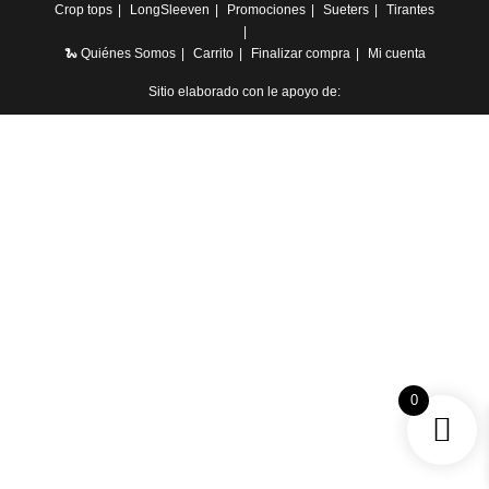
Crop tops
LongSleeven
Promociones
Sueters
Tirantes
🐍 Quiénes Somos
Carrito
Finalizar compra
Mi cuenta
Sitio elaborado con le apoyo de:
0