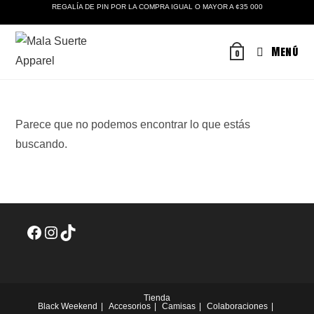
Ir
REGALÍA DE PIN POR LA COMPRA IGUAL O MAYOR A ¢35 000
al
contenido
Menú
0
Parece que no podemos encontrar lo que estás
buscando.
Facebook
Instagram
TikTok
Tienda
Black Weekend
Accesorios
Camisas
Colaboraciones