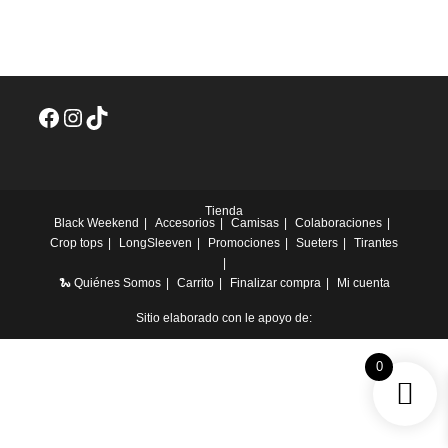
500.
050.
múltiples
variantes.
Las
opciones
se
pueden
elegir
en
Facebook
Instagram
TikTok
la
página
de
producto
Tienda
Black Weekend
Accesorios
Camisas
Colaboraciones
Crop tops
LongSleeven
Promociones
Sueters
Tirantes
🐍 Quiénes Somos
Carrito
Finalizar compra
Mi cuenta
Sitio elaborado con le apoyo de:
0