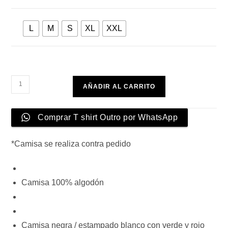
000
L
M
S
XL
XXL
T
AÑADIR AL CARRITO
shirt
Outro
Comprar T shirt Outro por WhatsApp
cantidad
*Camisa se realiza contra pedido
Camisa 100% algodón
Camisa negra / estampado blanco con verde y rojo