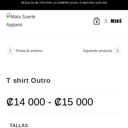
Ir
REGALÍA DE PIN POR LA COMPRA IGUAL O MAYOR A ¢35 000
al
contenido
Menú
0
Producto anterior
Siguiente producto
T shirt Outro
₡
14 000
-
₡
15 000
Rango
de
precios:
desde
₡14
000
hasta
TALLAS
₡15