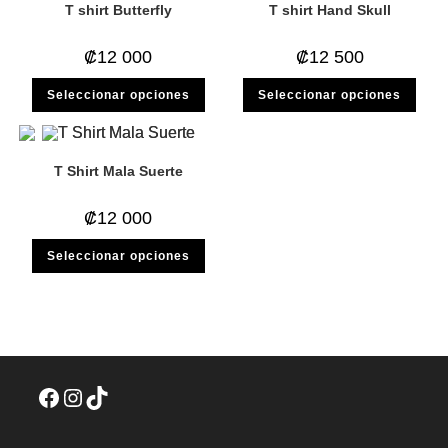
T shirt Butterfly
T shirt Hand Skull
₡
12 000
₡
12 500
Este
Este
Seleccionar opciones
Seleccionar opciones
producto
prod
tiene
tiene
múltiples
múlti
variantes.
varia
Las
Las
opciones
opci
T Shirt Mala Suerte
se
se
pueden
pued
elegir
elegi
₡
12 000
en
en
la
la
Este
página
pági
Seleccionar opciones
producto
de
de
tiene
producto
prod
múltiples
variantes.
Las
opciones
se
pueden
elegir
en
Facebook
Instagram
TikTok
la
página
de
producto