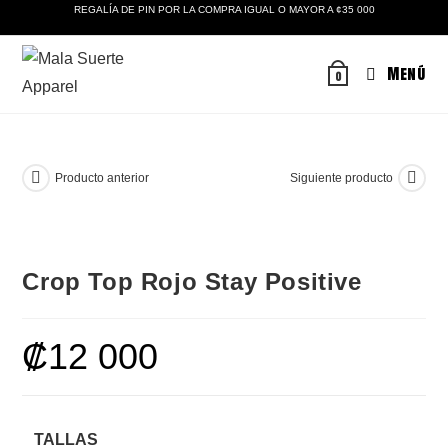
Ir
REGALÍA DE PIN POR LA COMPRA IGUAL O MAYOR A ¢35 000
al
contenido
Menú
0
Producto anterior
Siguiente producto
Crop Top Rojo Stay Positive
₡
12 000
TALLAS