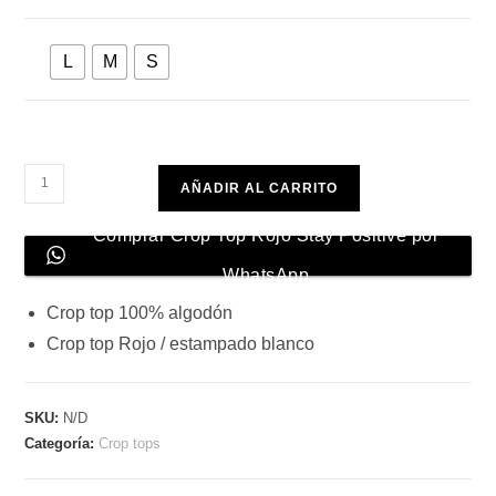
L
M
S
Crop
AÑADIR AL CARRITO
Top
Rojo
Comprar Crop Top Rojo Stay Positive por
Stay
WhatsApp
Positive
Crop top 100% algodón
cantidad
Crop top Rojo / estampado blanco
SKU:
N/D
Categoría:
Crop tops