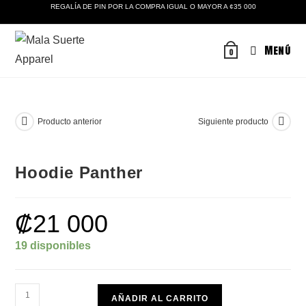
Ir
REGALÍA DE PIN POR LA COMPRA IGUAL O MAYOR A ¢35 000
al
contenido
Menú
0
Producto anterior
Siguiente producto
Hoodie Panther
₡
21 000
19 disponibles
Hoodie
AÑADIR AL CARRITO