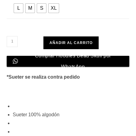
L
M
S
XL
Hoodies
AÑADIR AL CARRITO
Dead
Skull
Comprar Hoodies Dead Skull por
cantidad
WhatsApp
*Sueter se realiza contra pedido
Sueter 100% algodón