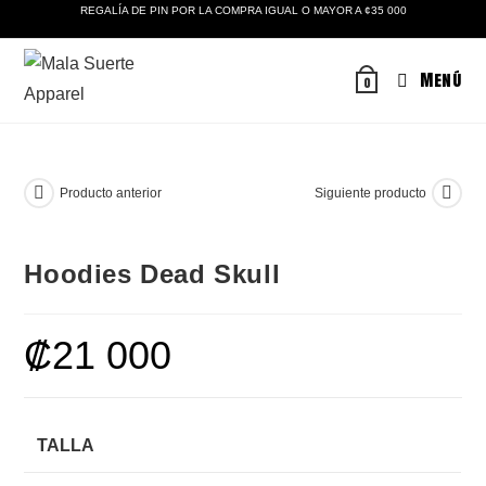
Ir
REGALÍA DE PIN POR LA COMPRA IGUAL O MAYOR A ¢35 000
al
contenido
Menú
0
Producto anterior
Siguiente producto
Hoodies Dead Skull
₡
21 000
TALLA