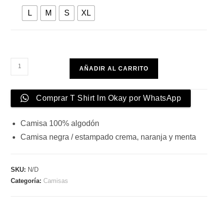
L
M
S
XL
T
AÑADIR AL CARRITO
Shirt
Im
Comprar T Shirt Im Okay por WhatsApp
Okay
cantidad
Camisa 100% algodón
Camisa negra / estampado crema, naranja y menta
SKU:
N/D
Categoría:
Camisas