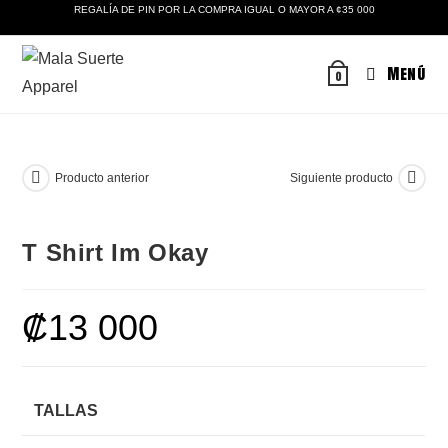
Ir
REGALÍA DE PIN POR LA COMPRA IGUAL O MAYOR A ¢35 000
al
contenido
Menú
0
Producto anterior
Siguiente producto
T Shirt Im Okay
₡
13 000
TALLAS