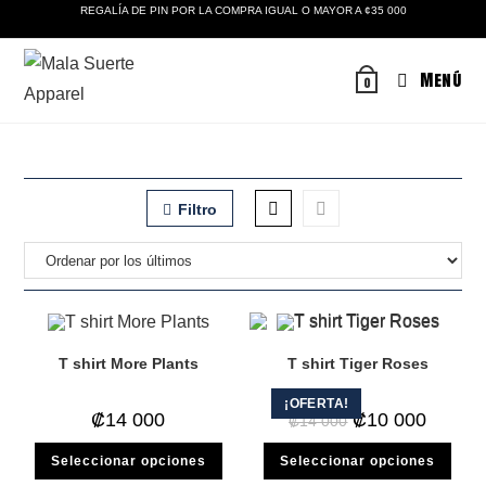
Ir
REGALÍA DE PIN POR LA COMPRA IGUAL O MAYOR A ¢35 000
al
contenido
Menú
0
Filtro
T shirt More Plants
T shirt Tiger Roses
¡OFERTA!
El
El
₡
14 000
₡
10 000
₡
14 000
precio
precio
original
actual
Este
Este
Seleccionar opciones
Seleccionar opciones
era:
es:
producto
prod
₡14
₡10
tiene
tiene