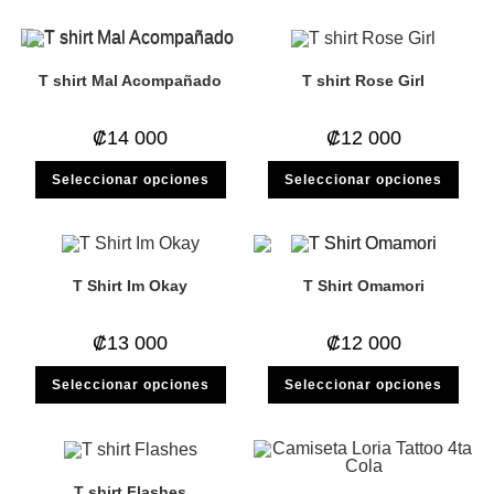
000.
000.
múltiples
múlti
variantes.
varia
Las
Las
opciones
opci
se
se
T shirt Mal Acompañado
T shirt Rose Girl
pueden
pued
elegir
elegi
en
en
la
la
₡
14 000
₡
12 000
página
pági
de
de
Este
Este
producto
prod
Seleccionar opciones
Seleccionar opciones
producto
prod
tiene
tiene
múltiples
múlti
variantes.
varia
Las
Las
opciones
opci
se
se
T Shirt Im Okay
T Shirt Omamori
pueden
pued
elegir
elegi
en
en
la
la
₡
13 000
₡
12 000
página
pági
de
de
Este
Este
producto
prod
Seleccionar opciones
Seleccionar opciones
producto
prod
tiene
tiene
múltiples
múlti
variantes.
varia
Las
Las
opciones
opci
se
se
T shirt Flashes