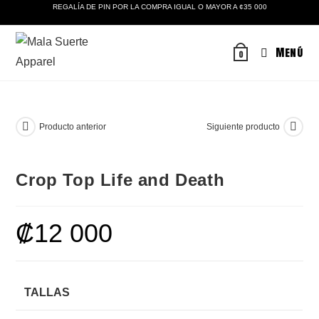
Ir
REGALÍA DE PIN POR LA COMPRA IGUAL O MAYOR A ¢35 000
al
contenido
Menú
0
Producto anterior
Siguiente producto
Crop Top Life and Death
₡
12 000
TALLAS