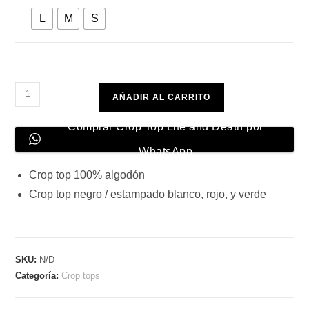
L
M
S
Crop
AÑADIR AL CARRITO
Top
Life
Comprar Crop Top Life and Death por
and
WhatsApp
Death
Crop top 100% algodón
cantidad
Crop top negro / estampado blanco, rojo, y verde
SKU:
N/D
Categoría:
Crop tops