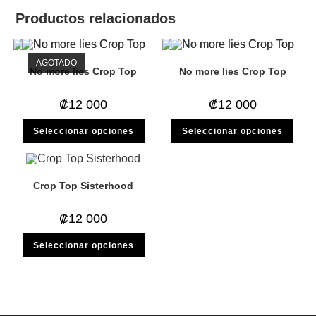
Productos relacionados
AGOTADO
No more lies Crop Top
No more lies Crop Top
₡
12 000
₡
12 000
Este
Este
Seleccionar opciones
Seleccionar opciones
producto
prod
tiene
tiene
múltiples
múlti
variantes.
varia
Las
Las
opciones
opci
Crop Top Sisterhood
se
se
pueden
pued
elegir
elegi
₡
12 000
en
en
la
la
Este
página
pági
Seleccionar opciones
producto
de
de
tiene
producto
prod
múltiples
variantes.
Las
opciones
se