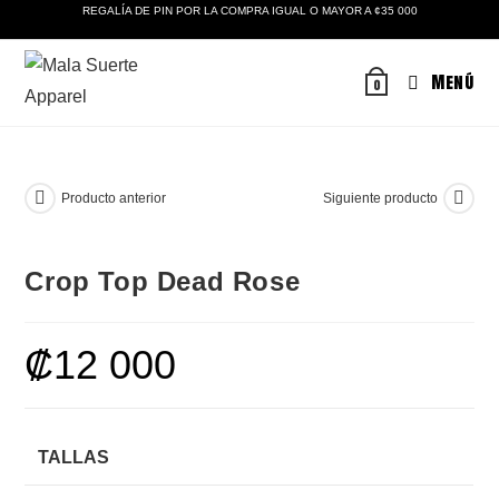
Ir
REGALÍA DE PIN POR LA COMPRA IGUAL O MAYOR A ¢35 000
al
contenido
Menú
0
Producto anterior
Siguiente producto
Crop Top Dead Rose
₡
12 000
TALLAS