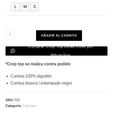
L
M
S
Crop
AÑADIR AL CARRITO
Top
Dead
Comprar Crop Top Dead Rose por
Rose
WhatsApp
cantidad
*Crop top se realiza contra pedido
Camisa 100% algodón
Camisa blanca / estampado negro
SKU:
N/D
Categoría:
Crop tops