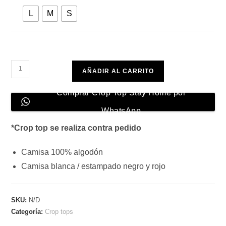
L
M
S
Crop
AÑADIR AL CARRITO
Top
Stay
Comprar Crop Top Stay Home por
Home
WhatsApp
cantidad
*Crop top se realiza contra pedido
Camisa 100% algodón
Camisa blanca / estampado negro y rojo
SKU:
N/D
Categoría:
Crop tops