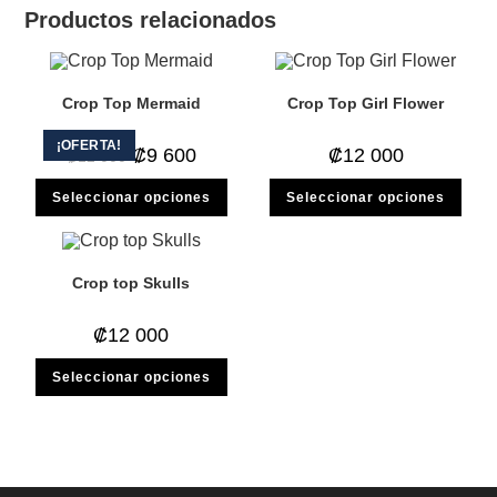
Productos relacionados
Crop Top Mermaid
Crop Top Girl Flower
¡OFERTA!
El
El
₡
9 600
₡
12 000
₡
12 000
precio
precio
original
actual
Este
Este
Seleccionar opciones
era:
es:
Seleccionar opciones
producto
prod
₡12
₡9
tiene
tiene
000.
600.
múltiples
múlti
variantes.
varia
Las
Las
opciones
opci
Crop top Skulls
se
se
pueden
pued
elegir
elegi
₡
12 000
en
en
la
la
Este
página
pági
Seleccionar opciones
producto
de
de
tiene
producto
prod
múltiples
variantes.
Las
opciones
se
pueden