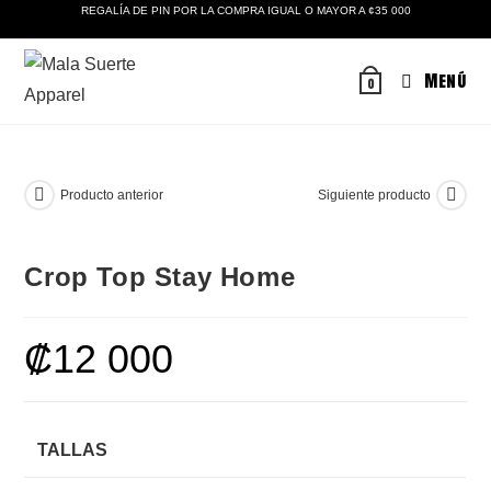
Ir
REGALÍA DE PIN POR LA COMPRA IGUAL O MAYOR A ¢35 000
al
contenido
Menú
0
Producto anterior
Siguiente producto
Crop Top Stay Home
₡
12 000
TALLAS